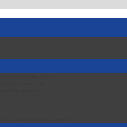
ng (AEVO) September 2026
ng (AEVO) Oktober 2026
ng (AEVO) Januar 2027
hrung (laufender Einstieg möglich)