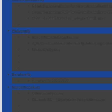
Geprüfter Industriemeister/geprüfte Industriem
Geprüfter Industriemeister/geprüfte Industriem
Elektrofachkraft für festgelegte Tätigkeiten
Pädagogik
Integrationshelfer – Teilzeit
AD(H)S – Krankheit oder ein Erziehungsprobl
Linkshändigkeit
Berufsreife
Berufsreife 2026/2027
Integrationskurs
Orientierungskurs
Deutsch B1 – Allgemeiner Integrationskurs