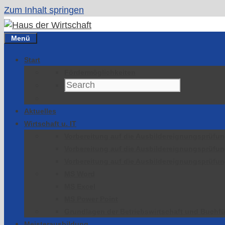
Zum Inhalt springen
Menü
Start
Fördermöglichkeiten
Aktuelles
Wirtschaft u. IT
Vorbereitung auf die Ausbildereignungsprüfu
Vorbereitung auf die Ausbildereignungsprüfu
Vorbereitung auf die Ausbildereignungsprüfu
MS Word
MS Excel
MS Power Point
Grundlagen der Betriebswirtschaft und Buchfü
Meisterausbildung