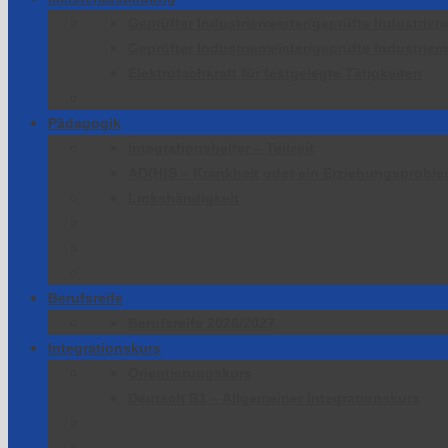
Geprüfter Industriemeister/geprüfte Industriem
Geprüfter Industriemeister/geprüfte Industriem
Elektrofachkraft für festgelegte Tätigkeiten
Pädagogik
Integrationshelfer – Teilzeit
AD(H)S – Krankheit oder ein Erziehungsprobl
Linkshändigkeit
Berufsreife
Berufsreife 2026/2027
Integrationskurs
Orientierungskurs
Deutsch B1 – Allgemeiner Integrationskurs