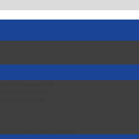
ng (AEVO) September 2026
ng (AEVO) Oktober 2026
ng (AEVO) Januar 2027
hrung (laufender Einstieg möglich)