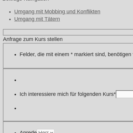
Umgang mit Mobbing und Konflikten
Umgang mit Tätern
Anfrage zum Kurs stellen
Felder, die mit einem
*
markiert sind, benötigen
Bitte lasse dieses Feld leer.
Ich interessiere mich für folgenden Kurs
*
Anrede