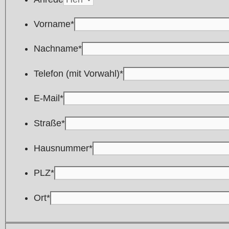
Vorname
*
Nachname
*
Telefon (mit Vorwahl)
*
E-Mail
*
Straße
*
Hausnummer
*
PLZ
*
Ort
*